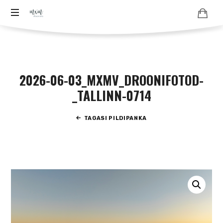
Aero
Aero
–
-
ja
ja
droonifotod
2026-06-03_MXMV_DROONIFOTOD-
pildistamine
droonifotod
droonilt,
_TALLINN-0714
lennukilt,
aastast
helikopterilt.
TAGASI PILDIPANKA
aerofoto
arhiiv
2007
ja
fotode
müük