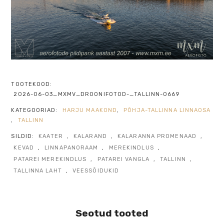
TOOTEKOOD:
2026-06-03_MXMV_DROONIFOTOD-_TALLINN-0669
KATEGOORIAD:
HARJU MAAKOND
,
PÕHJA-TALLINNA LINNAOSA
,
TALLINN
SILDID:
KAATER
,
KALARAND
,
KALARANNA PROMENAAD
,
KEVAD
,
LINNAPANORAAM
,
MEREKINDLUS
,
PATAREI MEREKINDLUS
,
PATAREI VANGLA
,
TALLINN
,
TALLINNA LAHT
,
VEESSÕIDUKID
Seotud tooted