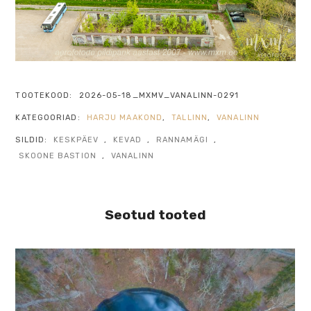
TOOTEKOOD:
2026-05-18_MXMV_VANALINN-0291
KATEGOORIAD:
HARJU MAAKOND
,
TALLINN
,
VANALINN
SILDID:
KESKPÄEV
,
KEVAD
,
RANNAMÄGI
,
SKOONE BASTION
,
VANALINN
Seotud tooted