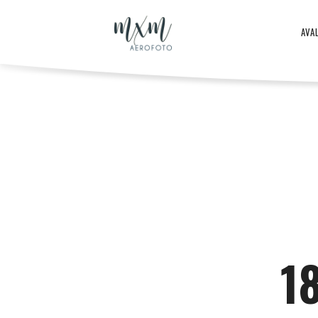
Aero
AVA
–
Aero
ja
-
droonifotod
ja
1
aastast
droonifotod