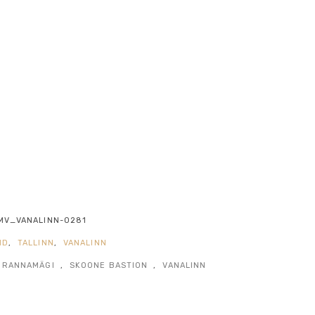
MV_VANALINN-0281
ND
,
TALLINN
,
VANALINN
RANNAMÄGI
,
SKOONE BASTION
,
VANALINN