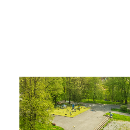
2007
pildistamine
droonilt,
lennukilt,
helikopterilt.
aerofoto