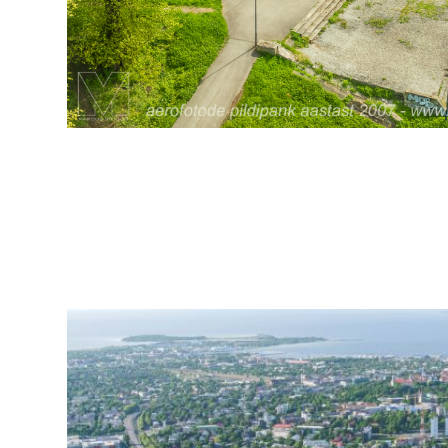
arhiiv
ja
fotode
müük