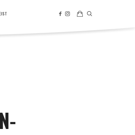
EIST
N-