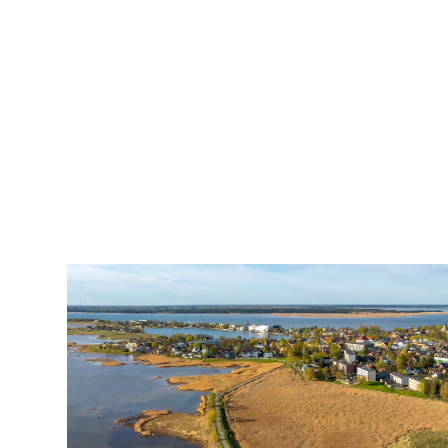
2007
pildistamine
droonilt,
lennukilt,
helikopterilt.
aerofoto