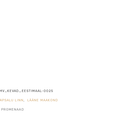
MV_KEVAD_EESTIMAAL-0025
APSALU LINN
,
LÄÄNE MAAKOND
PROMENAAD