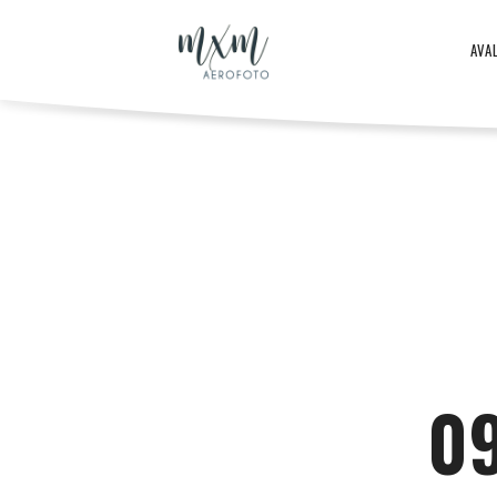
Aero
AVA
–
Aero
ja
-
droonifotod
ja
0
aastast
droonifotod