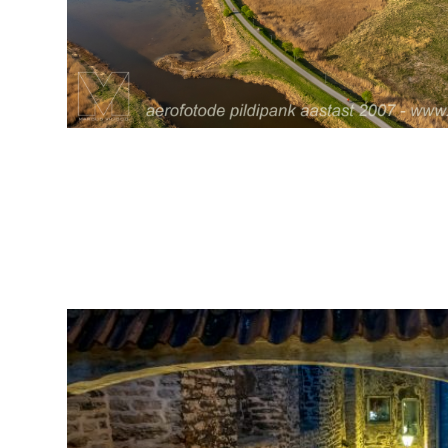
arhiiv
ja
fotode
müük