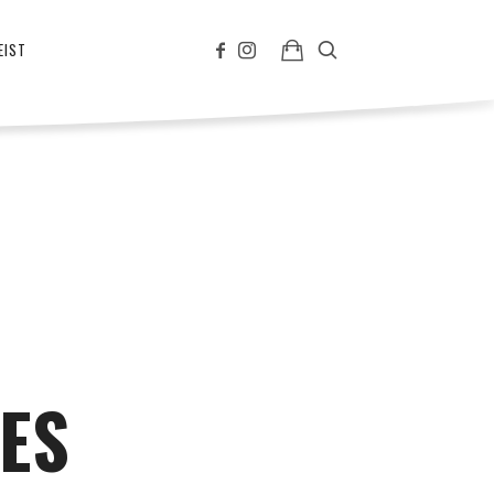
EIST
ES