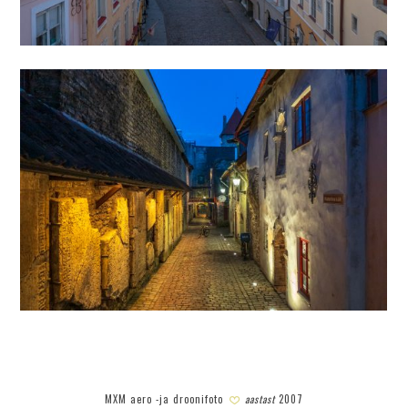
MXM aero -ja droonifoto
aastast
2007