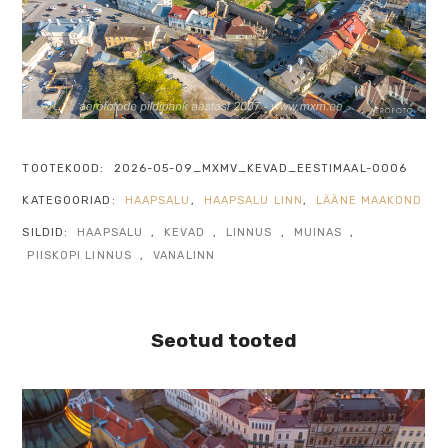
TOOTEKOOD:
2026-05-09_MXMV_KEVAD_EESTIMAAL-0006
KATEGOORIAD:
HAAPSALU
,
HAAPSALU LINN
,
LÄÄNE MAAKOND
SILDID:
HAAPSALU
,
KEVAD
,
LINNUS
,
MUINAS
,
PIISKOPI LINNUS
,
VANALINN
Seotud tooted