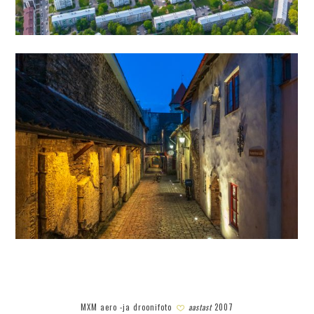
MXM aero -ja droonifoto
aastast
2007