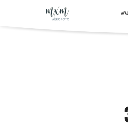
Aero
AVA
–
Aero
ja
-
droonifotod
ja
aastast
droonifotod