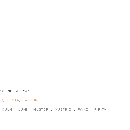
MV_PIRITA-0937
ND
,
PIRITA
,
TALLINN
,
KÜLM
,
LUMI
,
MUSTER
,
MUSTRID
,
PÄIKE
,
PIRITA
,