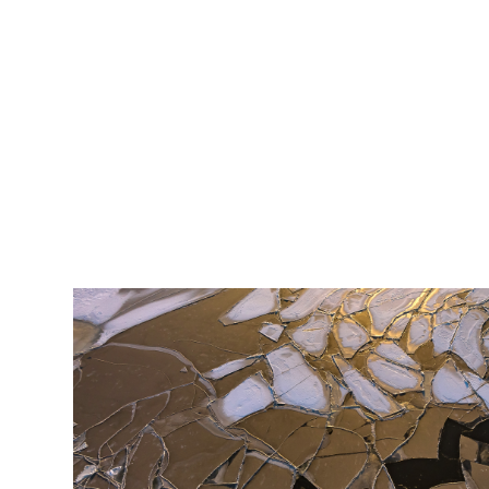
2007
pildistamine
droonilt,
lennukilt,
helikopterilt.
aerofoto