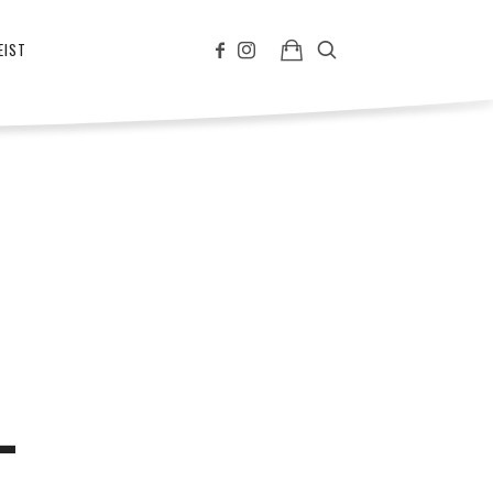
EIST
-