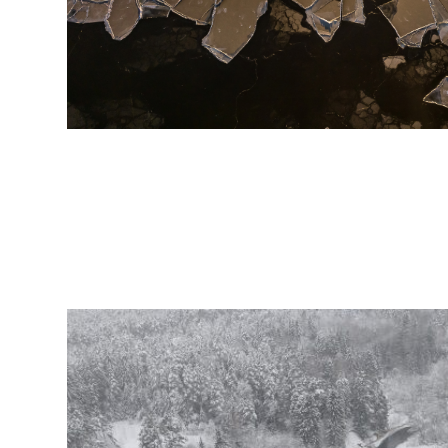
arhiiv
ja
fotode
müük