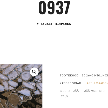
0937
TAGASI PILDIPANKA
TOOTEKOOD:
2026-01-30_MX
KATEGOORIAD:
HARJU MAAKO
SILDID:
JÄÄ
,
JÄÄ MUSTRID
TALV