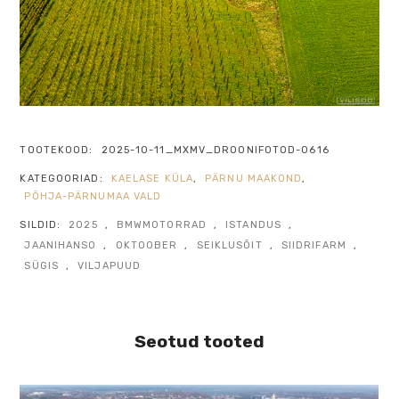
TOOTEKOOD:
2025-10-11_MXMV_DROONIFOTOD-0616
KATEGOORIAD:
KAELASE KÜLA
,
PÄRNU MAAKOND
,
PÕHJA-PÄRNUMAA VALD
SILDID:
2025
,
BMWMOTORRAD
,
ISTANDUS
,
JAANIHANSO
,
OKTOOBER
,
SEIKLUSÕIT
,
SIIDRIFARM
,
SÜGIS
,
VILJAPUUD
Seotud tooted