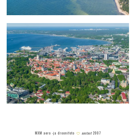
MXM aero -ja droonifoto
aastast
2007