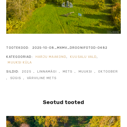
TOOTEKOOD:
2025-10-08_MXMV_DROONIFOTOD-0482
KATEGOORIAD:
HARJU MAAKOND
,
KUUSALU VALD
,
MUUKSI KÜLA
SILDID:
2025
,
LINNAMÄGI
,
METS
,
MUUKSI
,
OKTOOBER
,
SÜGIS
,
VÄRVILINE METS
Seotud tooted