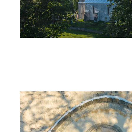
arhiiv
ja
fotode
müük