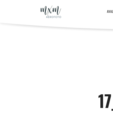
Aero
AVA
–
Aero
ja
-
droonifotod
ja
1
aastast
droonifotod