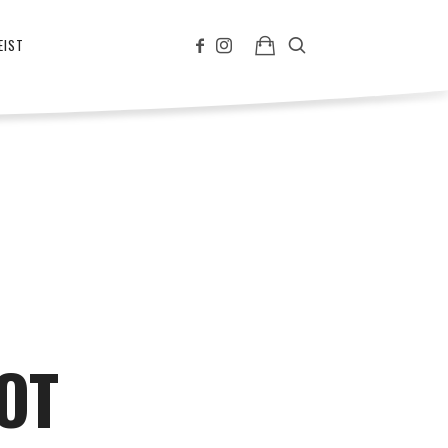
EIST
OT