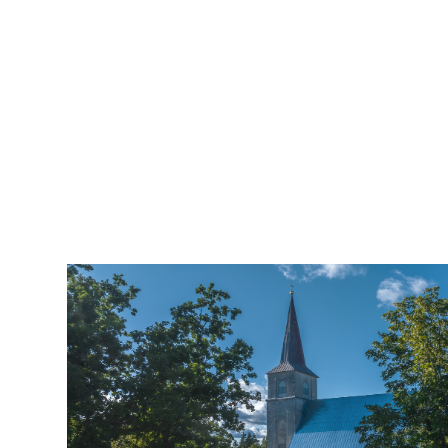
2007
pildistamine
droonilt,
lennukilt,
helikopterilt.
aerofoto