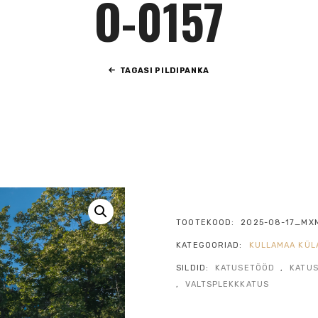
O-0157
TAGASI PILDIPANKA
TOOTEKOOD:
2025-08-17_MX
KATEGOORIAD:
KULLAMAA KÜL
SILDID:
KATUSETÖÖD
,
KATU
,
VALTSPLEKKKATUS