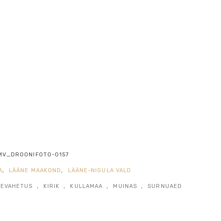
MV_DROONIFOTO-0157
A
,
LÄÄNE MAAKOND
,
LÄÄNE-NIGULA VALD
SEVAHETUS
,
KIRIK
,
KULLAMAA
,
MUINAS
,
SURNUAED