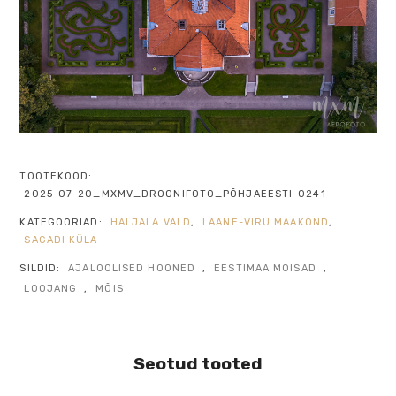
TOOTEKOOD:
2025-07-20_MXMV_DROONIFOTO_PÕHJAEESTI-0241
KATEGOORIAD:
HALJALA VALD
,
LÄÄNE-VIRU MAAKOND
,
SAGADI KÜLA
SILDID:
AJALOOLISED HOONED
,
EESTIMAA MÕISAD
,
LOOJANG
,
MÕIS
Seotud tooted