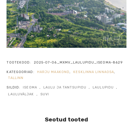
TOOTEKOOD:
2025-07-06_MXMV_LAULUPIDU_ISEOMA-8629
KATEGOORIAD:
HARJU MAAKOND
,
KESKLINNA LINNAOSA
,
TALLINN
SILDID:
ISEOMA
,
LAULU JA TANTSUPIDU
,
LAULUPIDU
,
LAULUVÄLJAK
,
SUVI
Seotud tooted