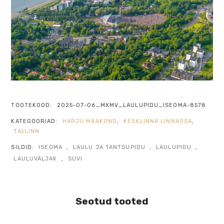
TOOTEKOOD:
2025-07-06_MXMV_LAULUPIDU_ISEOMA-8578
KATEGOORIAD:
HARJU MAAKOND
,
KESKLINNA LINNAOSA
,
TALLINN
SILDID:
ISEOMA
,
LAULU JA TANTSUPIDU
,
LAULUPIDU
,
LAULUVÄLJAK
,
SUVI
Seotud tooted