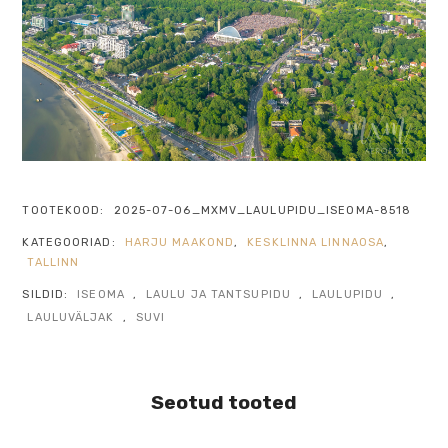
TOOTEKOOD:
2025-07-06_MXMV_LAULUPIDU_ISEOMA-8518
KATEGOORIAD:
HARJU MAAKOND
,
KESKLINNA LINNAOSA
,
TALLINN
SILDID:
ISEOMA
,
LAULU JA TANTSUPIDU
,
LAULUPIDU
,
LAULUVÄLJAK
,
SUVI
Seotud tooted