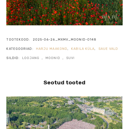
TOOTEKOOD:
2025-06-26_MXMV_MOONID-0148
KATEGOORIAD:
HARJU MAAKOND
,
KABILA KÜLA
,
SAUE VALD
SILDID:
LOOJANG
,
MOONID
,
SUVI
Seotud tooted