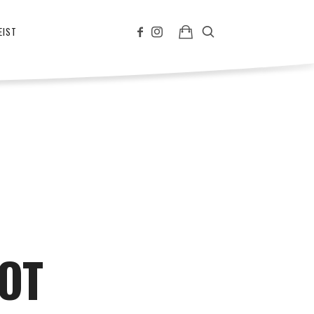
EIST
OT