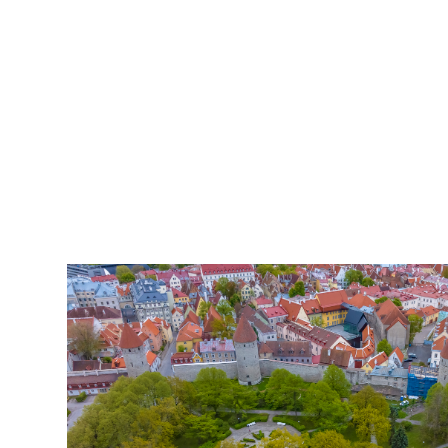
2007
pildistamine
droonilt,
lennukilt,
helikopterilt.
aerofoto