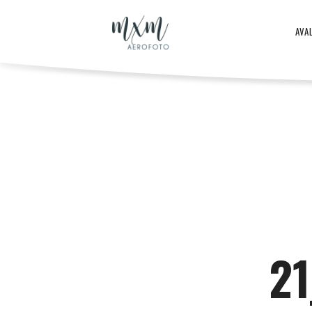
Aero
AVA
–
Aero
ja
-
droonifotod
ja
2
aastast
droonifotod