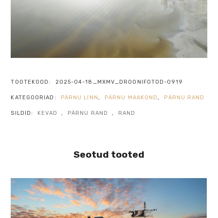
TOOTEKOOD:
2025-04-18_MXMV_DROONIFOTOD-0919
KATEGOORIAD:
PÄRNU LINN
,
PÄRNU MAAKOND
,
PÄRNU RAND
SILDID:
KEVAD
,
PÄRNU RAND
,
RAND
Seotud tooted