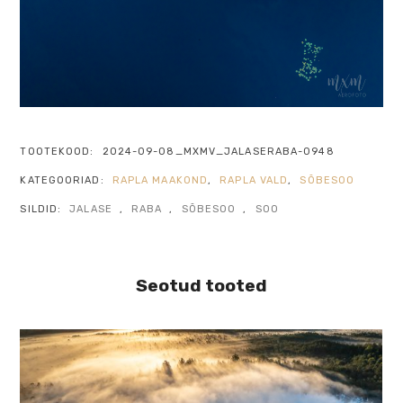
TOOTEKOOD:
2024-09-08_MXMV_JALASERABA-0948
KATEGOORIAD:
RAPLA MAAKOND
,
RAPLA VALD
,
SÕBESOO
SILDID:
JALASE
,
RABA
,
SÕBESOO
,
SOO
Seotud tooted