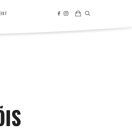
EIST
ÕIS