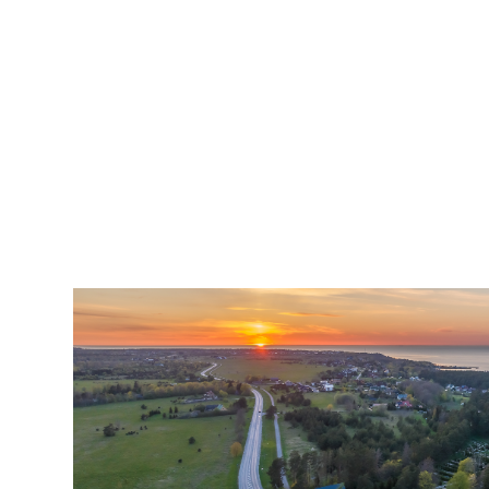
2007
pildistamine
droonilt,
lennukilt,
helikopterilt.
aerofoto