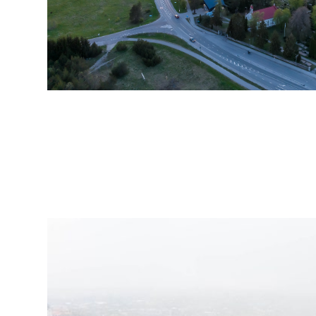
arhiiv
ja
fotode
müük