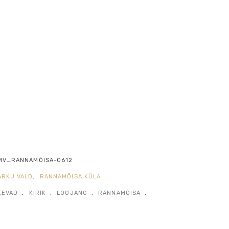
MV_RANNAMÕISA-0612
ARKU VALD
,
RANNAMÕISA KÜLA
KEVAD
,
KIRIK
,
LOOJANG
,
RANNAMÕISA
,