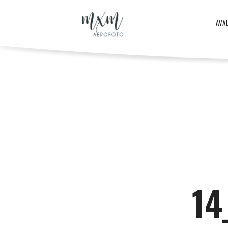
Aero
AVA
–
Aero
ja
-
droonifotod
ja
14
aastast
droonifotod