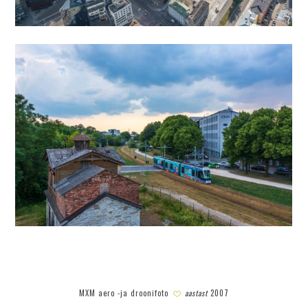
MXM aero -ja droonifoto
aastast
2007