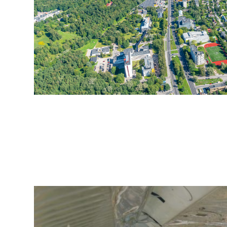
arhiiv
ja
fotode
müük