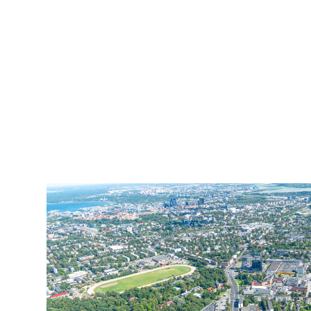
2007
pildistamine
droonilt,
lennukilt,
helikopterilt.
aerofoto