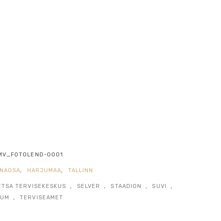
MV_FOTOLEND-0001
NNAOSA
,
HARJUMAA
,
TALLINN
ETSA TERVISEKESKUS
,
SELVER
,
STAADION
,
SUVI
,
IUM
,
TERVISEAMET