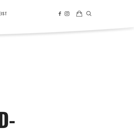
EIST
D-