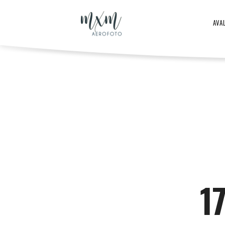
Aero
AVA
–
Aero
ja
-
droonifotod
ja
1
aastast
droonifotod