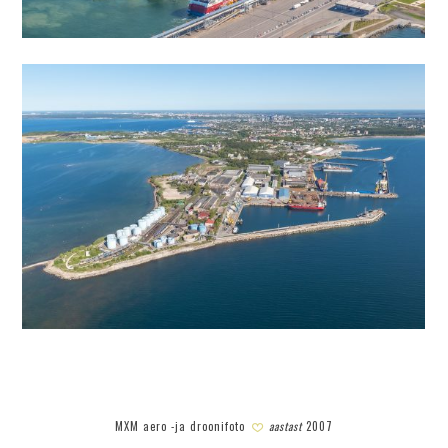
MXM aero -ja droonifoto
aastast
2007