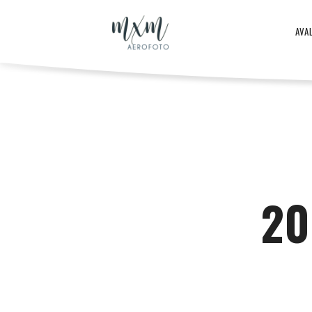
Aero
AVA
–
Aero
ja
-
20
droonifotod
ja
aastast
droonifotod