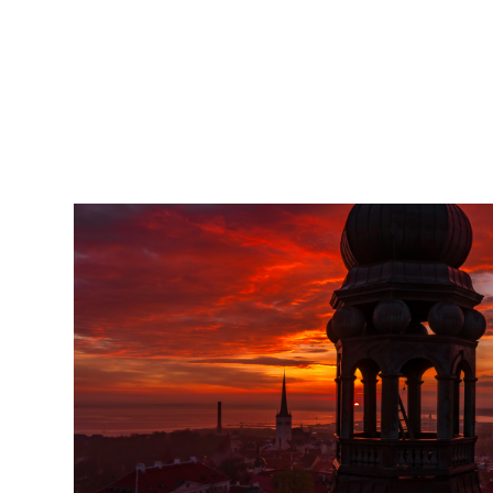
2007
pildistamine
droonilt,
lennukilt,
helikopterilt.
aerofoto