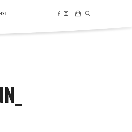
EIST
NN_