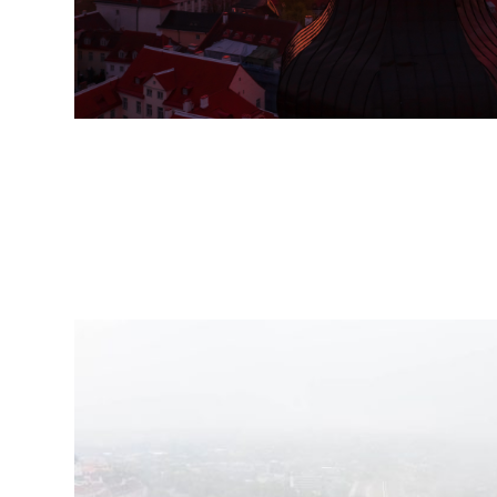
arhiiv
ja
fotode
müük