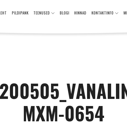
LEHT
PILDIPANK
TEENUSED
BLOGI
HINNAD
KONTAKTINFO
M
200505_VANALI
MXM-0654