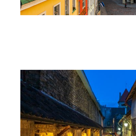
arhiiv
ja
fotode
müük