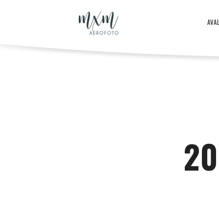
Aero
AVA
–
Aero
ja
-
20
droonifotod
ja
aastast
droonifotod