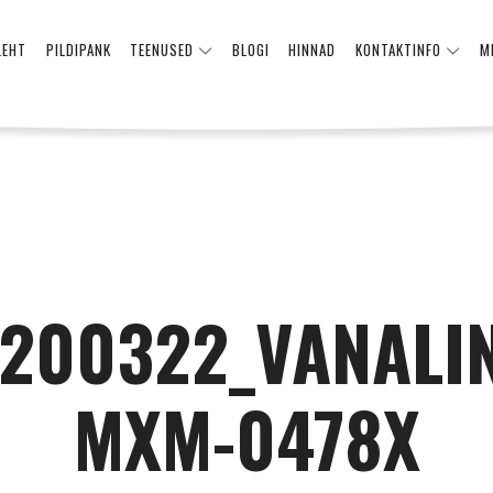
LEHT
PILDIPANK
TEENUSED
BLOGI
HINNAD
KONTAKTINFO
M
200322_VANALI
MXM-0478X