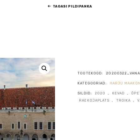
TAGASI PILDIPANKA
TOOTEKOOD:
20200322_VANA
KATEGOORIAD:
HARJU MAAKO
SILDID:
2020
,
KEVAD
,
ÕPE
RAEKOJAPLATS
,
TROIKA
,
V