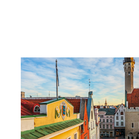
2007
pildistamine
droonilt,
lennukilt,
helikopterilt.
aerofoto