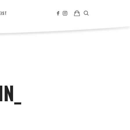
EIST
NN_