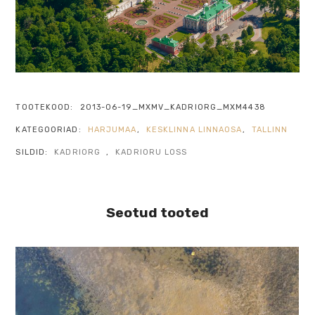
TOOTEKOOD:
2013-06-19_MXMV_KADRIORG_MXM4438
KATEGOORIAD:
HARJUMAA
,
KESKLINNA LINNAOSA
,
TALLINN
SILDID:
KADRIORG
,
KADRIORU LOSS
Seotud tooted