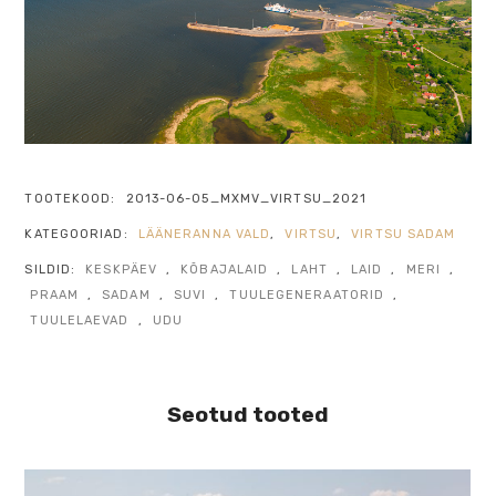
TOOTEKOOD:
2013-06-05_MXMV_VIRTSU_2021
KATEGOORIAD:
LÄÄNERANNA VALD
,
VIRTSU
,
VIRTSU SADAM
SILDID:
KESKPÄEV
,
KÕBAJALAID
,
LAHT
,
LAID
,
MERI
,
PRAAM
,
SADAM
,
SUVI
,
TUULEGENERAATORID
,
TUULELAEVAD
,
UDU
Seotud tooted